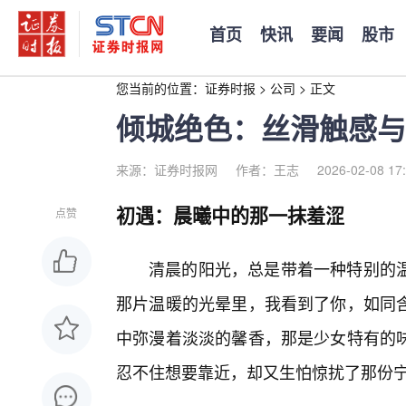
首页
快讯
要闻
股市
您当前的位置：
证券时报
>
公司
>
正文
倾城绝色：丝滑触感与
来源：证券时报网
作者：王志
2026-02-08 17
初遇：晨曦中的那一抹羞涩
点赞
清晨的阳光，总是带着一种特别的
那片温暖的光晕里，我看到了你，如同
中弥漫着淡淡的馨香，那是少女特有的味
忍不住想要靠近，却又生怕惊扰了那份